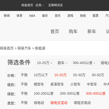
网易首页
应用
无障碍浏览
新闻
体育
NBA
娱乐
音乐
游戏
财经
股票
汽
首页
购车
新车
网易首页
>
网易汽车
> 新能源
筛选条件
10-20万
×
跑车
×
300-400公里
×
插电
不限
10万以下
10-20万
20-30万
30-50万
价格：
不限
微型车
紧凑型车
小型车
中型车
中
级别：
不限
100-200公里
200-300公里
300-400公里
续航：
不限
纯电动
插电式混动
增程式电动
类型：