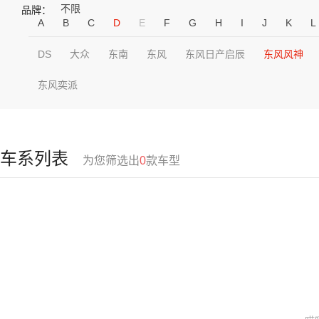
不限
品牌：
A
B
C
D
E
F
G
H
I
J
K
L
DS
大众
东南
东风
东风日产启辰
东风风神
东风奕派
车系列表
为您筛选出
0
款车型