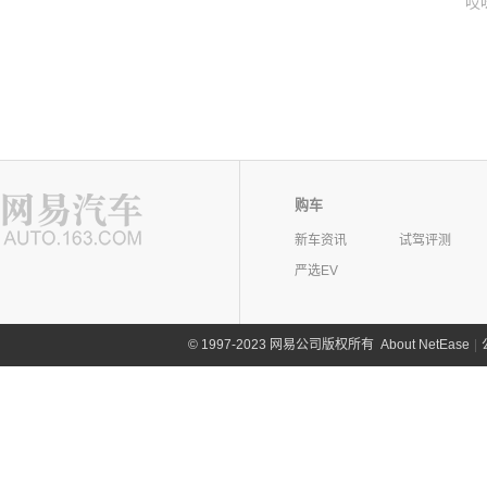
哎
购车
新车资讯
试驾评测
严选EV
©
1997-2023 网易公司版权所有
About NetEase
|