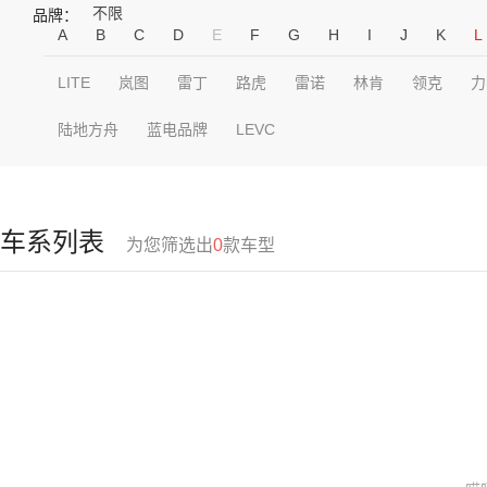
不限
品牌：
A
B
C
D
E
F
G
H
I
J
K
L
LITE
岚图
雷丁
路虎
雷诺
林肯
领克
力
陆地方舟
蓝电品牌
LEVC
车系列表
为您筛选出
0
款车型