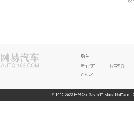
哎
购车
新车资讯
试驾评测
严选EV
©
1997-2023 网易公司版权所有
About NetEase
|