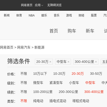
网易首页
应用
无障碍浏览
新闻
体育
NBA
娱乐
音乐
游戏
财经
股票
汽
首页
购车
新车
网易首页
>
网易汽车
> 新能源
筛选条件
20-30万
×
中型车
×
300-400公里
×
五
不限
10万以下
10-20万
20-30万
30-50万
价格：
不限
微型车
紧凑型车
小型车
中型车
中
级别：
不限
100-200公里
200-300公里
300-400公里
续航：
不限
纯电动
插电式混动
增程式电动
类型：