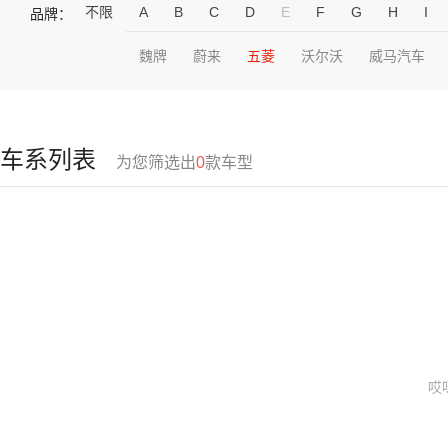
不限
A
B
C
D
E
F
G
H
I
品牌：
魏牌
蔚来
五菱
沃尔沃
威马汽车
车系列表
为您筛选出
0
款车型
哎