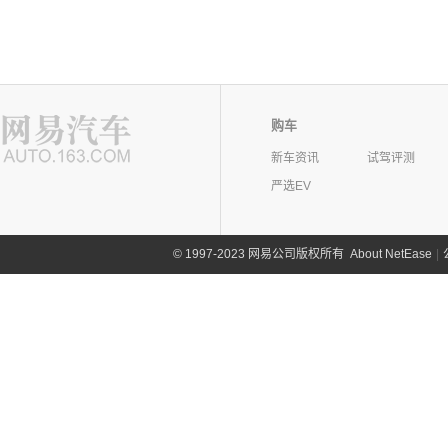
购车
新车资讯
试驾评测
严选EV
©
1997-2023 网易公司版权所有
About NetEase
|