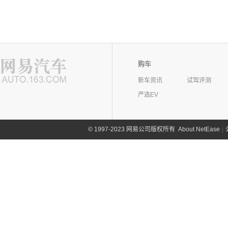
购车
新车资讯
试驾评测
严选EV
©
1997-2023 网易公司版权所有
About NetEase
|