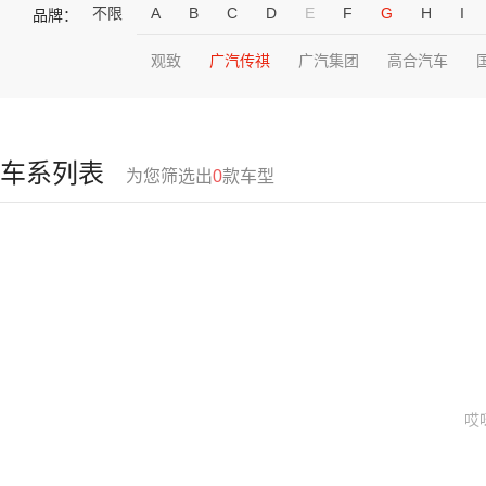
不限
A
B
C
D
E
F
G
H
I
品牌：
观致
广汽传祺
广汽集团
高合汽车
车系列表
为您筛选出
0
款车型
哎