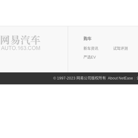
购车
新车资讯
试驾评测
严选EV
©
1997-2023 网易公司版权所有
About NetEase
|