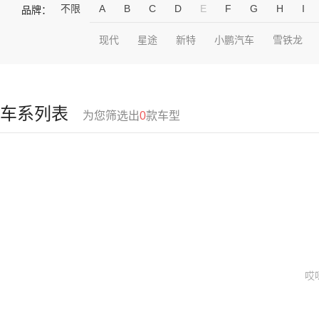
不限
A
B
C
D
E
F
G
H
I
品牌：
现代
星途
新特
小鹏汽车
雪铁龙
车系列表
为您筛选出
0
款车型
哎