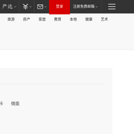
登录
注册免费邮箱
旅游
房产
家居
教育
本地
健康
艺术
卡
微面