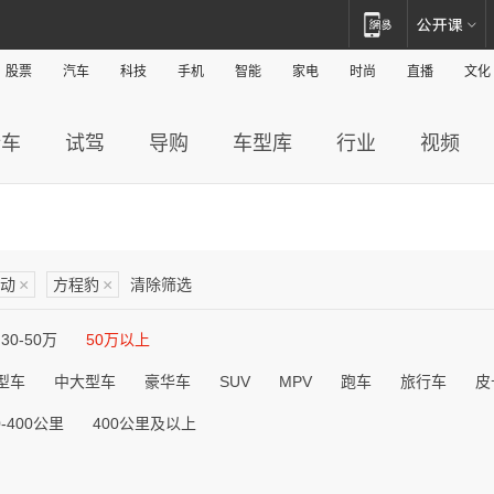
股票
汽车
科技
手机
智能
家电
时尚
直播
文化
新车
试驾
导购
车型库
行业
视频
动
×
方程豹
×
清除筛选
30-50万
50万以上
型车
中大型车
豪华车
SUV
MPV
跑车
旅行车
皮
0-400公里
400公里及以上