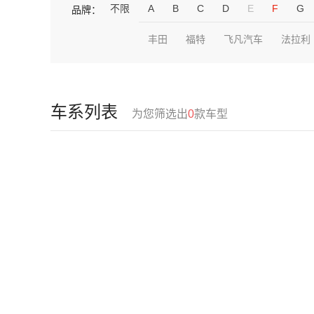
不限
A
B
C
D
E
F
G
品牌：
丰田
福特
飞凡汽车
法拉利
车系列表
为您筛选出
0
款车型