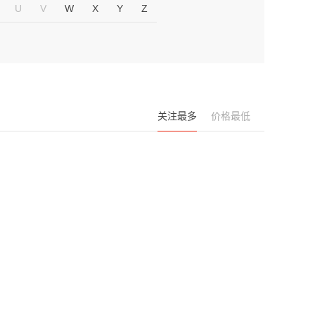
U
V
W
X
Y
Z
关注最多
价格最低