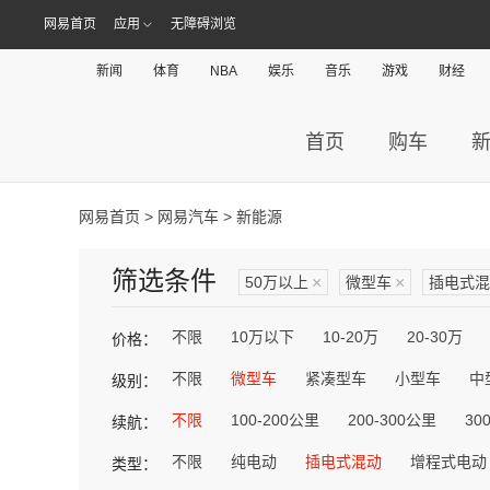
网易首页
应用
无障碍浏览
新闻
体育
NBA
娱乐
音乐
游戏
财经
首页
购车
网易首页
>
网易汽车
> 新能源
筛选条件
50万以上
×
微型车
×
插电式混
不限
10万以下
10-20万
20-30万
价格：
不限
微型车
紧凑型车
小型车
中
级别：
不限
100-200公里
200-300公里
30
续航：
不限
纯电动
插电式混动
增程式电动
类型：