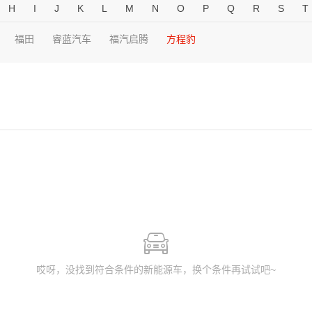
H
I
J
K
L
M
N
O
P
Q
R
S
T
福田
睿蓝汽车
福汽启腾
方程豹
哎呀，没找到符合条件的新能源车，换个条件再试试吧~