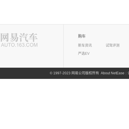
购车
新车资讯
试驾评测
严选EV
©
1997-2023 网易公司版权所有
About NetEase
|