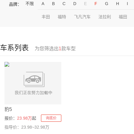
不限
A
B
C
D
E
F
G
H
I
品牌：
丰田
福特
飞凡汽车
法拉利
福田
车系列表
为您筛选出
1
款车型
豹5
报价：
23.98万
起
询底价
指导价：23.98~32.98万