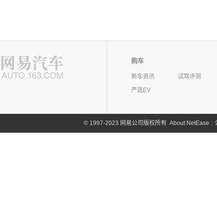
购车
新车资讯
试驾评测
严选EV
©
1997-2023 网易公司版权所有
About NetEase
|