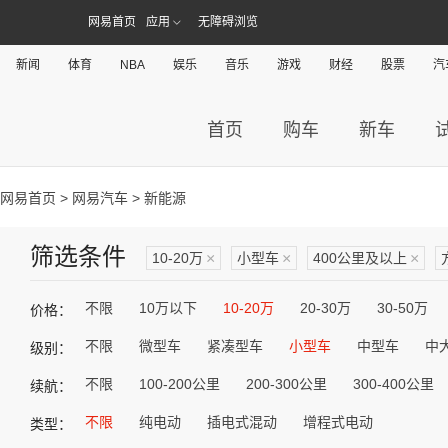
网易首页
应用
无障碍浏览
新闻
体育
NBA
娱乐
音乐
游戏
财经
股票
汽
首页
购车
新车
网易首页
>
网易汽车
> 新能源
筛选条件
10-20万
×
小型车
×
400公里及以上
×
不限
10万以下
10-20万
20-30万
30-50万
价格：
不限
微型车
紧凑型车
小型车
中型车
中
级别：
不限
100-200公里
200-300公里
300-400公里
续航：
不限
纯电动
插电式混动
增程式电动
类型：