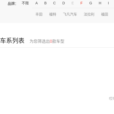
不限
A
B
C
D
E
F
G
H
I
品牌：
丰田
福特
飞凡汽车
法拉利
福田
车系列表
为您筛选出
0
款车型
哎