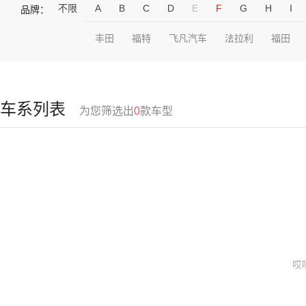
不限
A
B
C
D
E
F
G
H
I
品牌：
丰田
福特
飞凡汽车
法拉利
福田
车系列表
为您筛选出
0
款车型
哎