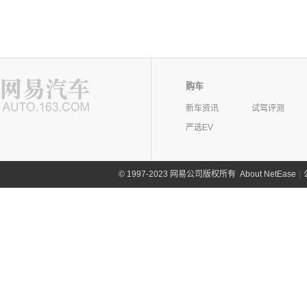
购车
新车资讯
试驾评测
严选EV
©
1997-2023 网易公司版权所有
About NetEase
|