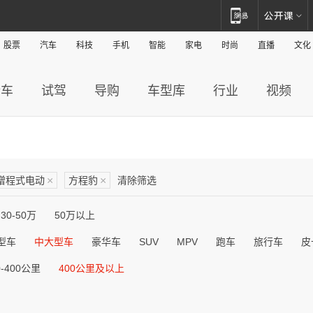
股票
汽车
科技
手机
智能
家电
时尚
直播
文化
新车
试驾
导购
车型库
行业
视频
增程式电动
×
方程豹
×
清除筛选
30-50万
50万以上
型车
中大型车
豪华车
SUV
MPV
跑车
旅行车
皮
0-400公里
400公里及以上