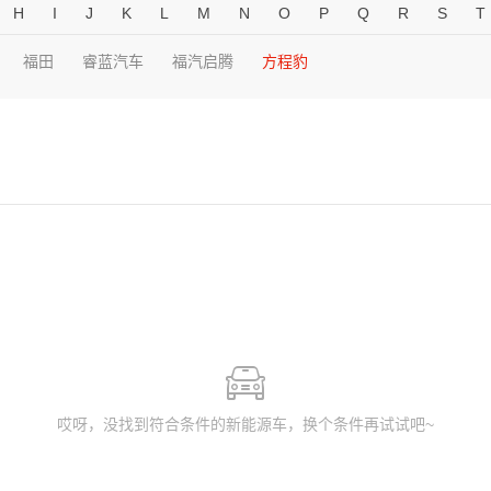
H
I
J
K
L
M
N
O
P
Q
R
S
T
福田
睿蓝汽车
福汽启腾
方程豹
哎呀，没找到符合条件的新能源车，换个条件再试试吧~