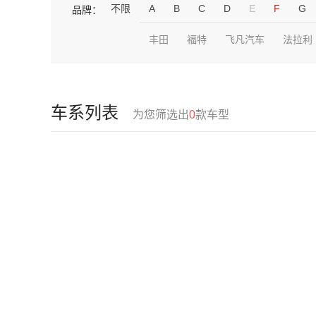
不限
A
B
C
D
E
F
G
品牌：
丰田
福特
飞凡汽车
法拉利
车系列表
为您筛选出
0
款车型