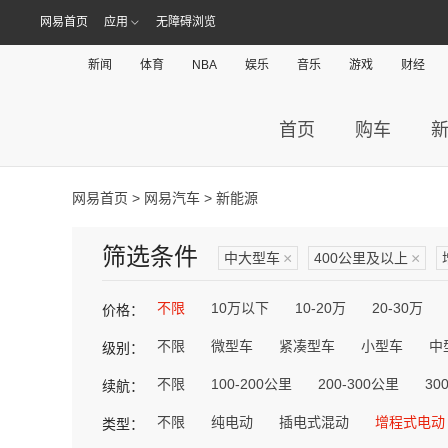
网易首页
应用
无障碍浏览
新闻
体育
NBA
娱乐
音乐
游戏
财经
首页
购车
网易首页
>
网易汽车
> 新能源
筛选条件
中大型车
×
400公里及以上
×
不限
10万以下
10-20万
20-30万
价格：
不限
微型车
紧凑型车
小型车
中
级别：
不限
100-200公里
200-300公里
30
续航：
不限
纯电动
插电式混动
增程式电动
类型：