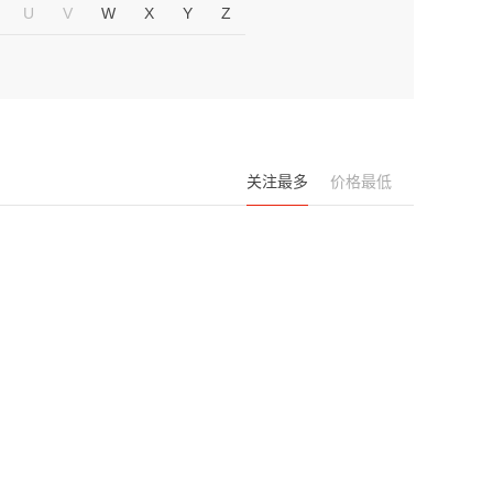
U
V
W
X
Y
Z
关注最多
价格最低