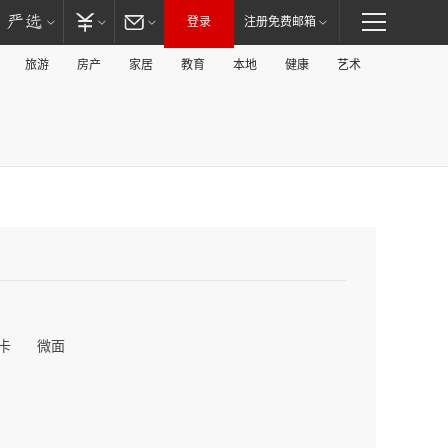
登录
注册免费邮箱
旅游
房产
家居
教育
本地
健康
艺术
卡
微面