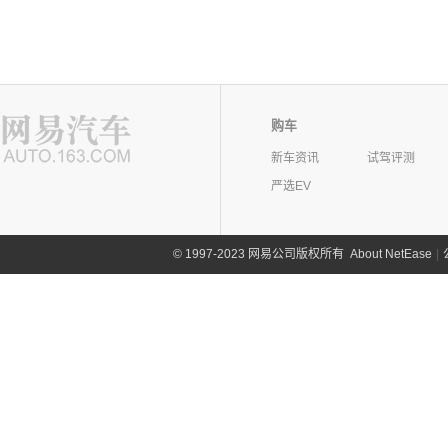
购车
新车资讯
试驾评测
严选EV
©
1997-2023 网易公司版权所有
About NetEase
|