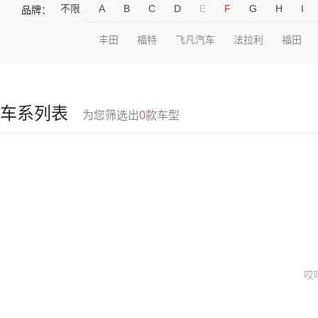
不限
A
B
C
D
E
F
G
H
I
品牌：
丰田
福特
飞凡汽车
法拉利
福田
车系列表
为您筛选出
0
款车型
哎