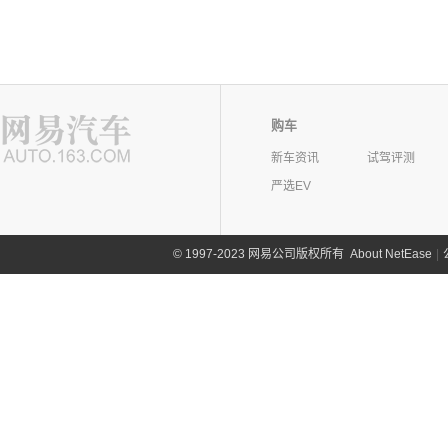
购车
新车资讯
试驾评测
严选EV
©
1997-2023 网易公司版权所有
About NetEase
|