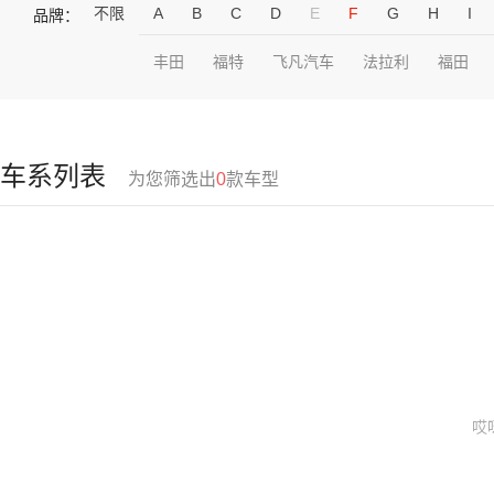
不限
A
B
C
D
E
F
G
H
I
品牌：
丰田
福特
飞凡汽车
法拉利
福田
车系列表
为您筛选出
0
款车型
哎