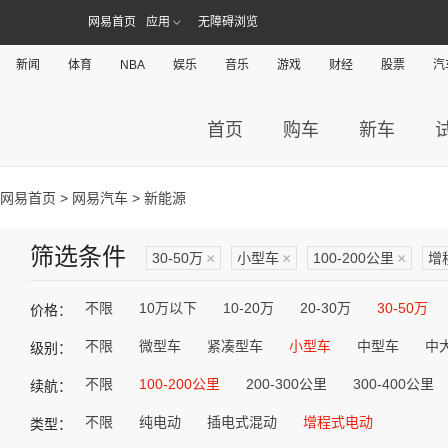
网易首页
应用
无障碍浏览
新闻
体育
NBA
娱乐
音乐
游戏
财经
股票
汽
首页
购车
新车
网易首页
>
网易汽车
> 新能源
筛选条件
30-50万
×
小型车
×
100-200公里
×
增
不限
10万以下
10-20万
20-30万
30-50万
价格：
不限
微型车
紧凑型车
小型车
中型车
中
级别：
不限
100-200公里
200-300公里
300-400公里
续航：
不限
纯电动
插电式混动
增程式电动
类型：