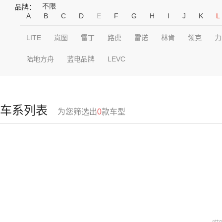
不限
品牌：
A
B
C
D
E
F
G
H
I
J
K
L
LITE
岚图
雷丁
路虎
雷诺
林肯
领克
力
陆地方舟
蓝电品牌
LEVC
车系列表
为您筛选出
0
款车型