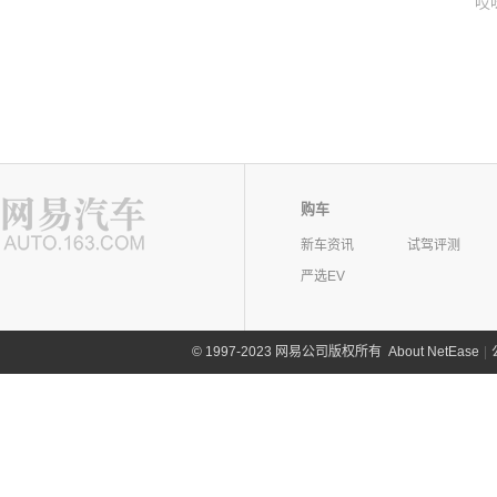
哎
购车
新车资讯
试驾评测
严选EV
©
1997-2023 网易公司版权所有
About NetEase
|