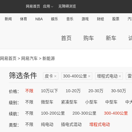
网易首页
应用
无障碍浏览
新闻
体育
NBA
娱乐
音乐
游戏
财经
股票
汽
首页
购车
新车
网易首页
>
网易汽车
> 新能源
筛选条件
皮卡
×
300-400公里
×
增程式电动
×
雷
不限
10万以下
10-20万
20-30万
30-50万
价格：
不限
微型车
紧凑型车
小型车
中型车
中
级别：
不限
100-200公里
200-300公里
300-400公里
续航：
不限
纯电动
插电式混动
增程式电动
类型：