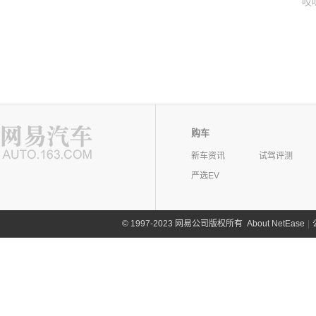
哎
购车
新车资讯
试驾评测
严选EV
©
1997-2023 网易公司版权所有
About NetEase
|