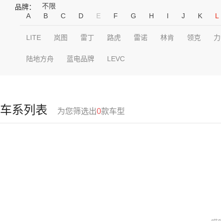
不限
品牌：
A
B
C
D
E
F
G
H
I
J
K
L
LITE
岚图
雷丁
路虎
雷诺
林肯
领克
力
陆地方舟
蓝电品牌
LEVC
车系列表
为您筛选出
0
款车型