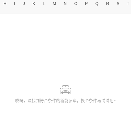
H
I
J
K
L
M
N
O
P
Q
R
S
T
哎呀，没找到符合条件的新能源车，换个条件再试试吧~