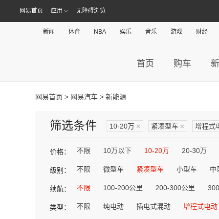
网易首页
应用
无障碍浏览
新闻
体育
NBA
娱乐
音乐
游戏
财经
首页
购车
网易首页
>
网易汽车
> 新能源
筛选条件
10-20万
×
紧凑型车
×
增程式
不限
10万以下
10-20万
20-30万
价格：
不限
微型车
紧凑型车
小型车
中
级别：
不限
100-200公里
200-300公里
30
续航：
不限
纯电动
插电式混动
增程式电动
类型：