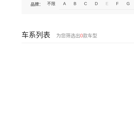
不限
A
B
C
D
E
F
G
品牌：
车系列表
为您筛选出
0
款车型