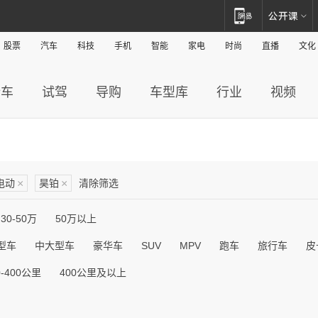
股票
汽车
科技
手机
智能
家电
时尚
直播
文化
新车
试驾
导购
车型库
行业
视频
电动
×
昊铂
×
清除筛选
30-50万
50万以上
型车
中大型车
豪华车
SUV
MPV
跑车
旅行车
皮
0-400公里
400公里及以上