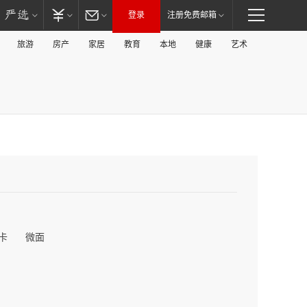
登录
注册免费邮箱
旅游
房产
家居
教育
本地
健康
艺术
卡
微面