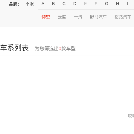
不限
A
B
C
D
E
F
G
H
I
品牌：
仰望
云度
一汽
野马汽车
裕路汽车
车系列表
为您筛选出
0
款车型
哎