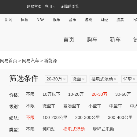
网易首页
应用
无障碍浏览
新闻
体育
NBA
娱乐
音乐
游戏
财经
股票
汽
首页
购车
新车
网易首页
>
网易汽车
> 新能源
筛选条件
20-30万
×
微面
×
插电式混动
×
仰望
×
不限
10万以下
10-20万
20-30万
30-50万
价格：
不限
微型车
紧凑型车
小型车
中型车
中
级别：
不限
100-200公里
200-300公里
300-400公里
续航：
不限
纯电动
插电式混动
增程式电动
类型：