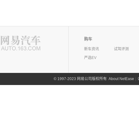
购车
新车资讯
试驾评测
严选EV
©
1997-2023 网易公司版权所有
About NetEase
|