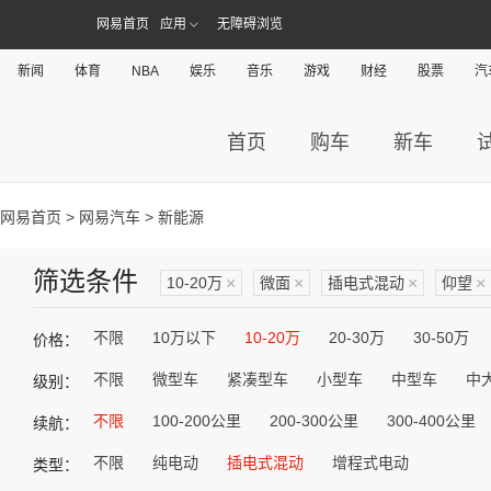
网易首页
应用
无障碍浏览
新闻
体育
NBA
娱乐
音乐
游戏
财经
股票
汽
首页
购车
新车
网易首页
>
网易汽车
> 新能源
筛选条件
10-20万
×
微面
×
插电式混动
×
仰望
×
不限
10万以下
10-20万
20-30万
30-50万
价格：
不限
微型车
紧凑型车
小型车
中型车
中
级别：
不限
100-200公里
200-300公里
300-400公里
续航：
不限
纯电动
插电式混动
增程式电动
类型：