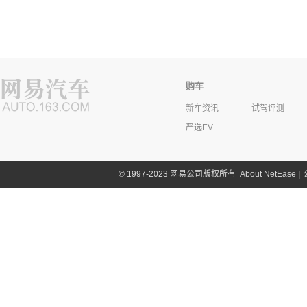
购车
新车资讯
试驾评测
严选EV
©
1997-2023 网易公司版权所有
About NetEase
|