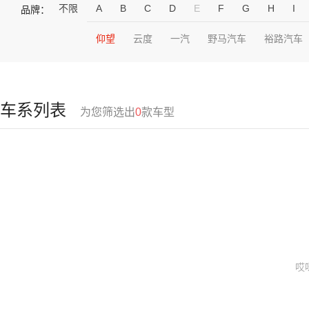
不限
A
B
C
D
E
F
G
H
I
品牌：
仰望
云度
一汽
野马汽车
裕路汽车
车系列表
为您筛选出
0
款车型
哎