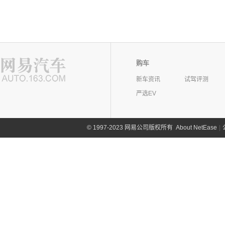
购车
新车资讯
试驾评测
严选EV
©
1997-2023 网易公司版权所有
About NetEase
|