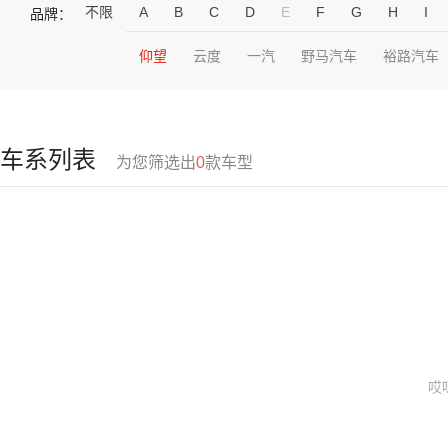
不限
A
B
C
D
E
F
G
H
I
品牌：
仰望
云度
一汽
野马汽车
裕路汽车
车系列表
为您筛选出
0
款车型
哎