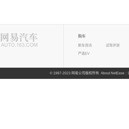
购车
新车资讯
试驾评测
严选EV
©
1997-2023 网易公司版权所有
About NetEase
|