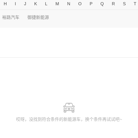
H
I
J
K
L
M
N
O
P
Q
R
S
T
裕路汽车
御捷新能源
哎呀，没找到符合条件的新能源车，换个条件再试试吧~