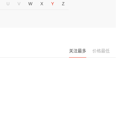
U
V
W
X
Y
Z
关注最多
价格最低