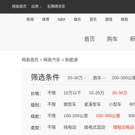
网易首页
应用
无障碍浏览
新闻
体育
NBA
娱乐
音乐
游戏
财经
首页
购车
网易首页
>
网易汽车
> 新能源
筛选条件
20-30万
×
跑车
×
200-300公
不限
10万以下
10-20万
20-30万
价格：
不限
微型车
紧凑型车
小型车
中
级别：
不限
100-200公里
200-300公里
30
续航：
不限
纯电动
插电式混动
增程式电动
类型：