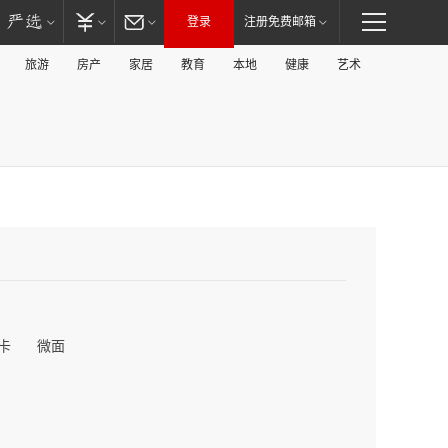
登录
注册免费邮箱
旅游
房产
家居
教育
本地
健康
艺术
卡
微面