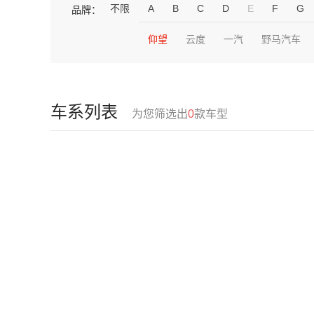
不限
A
B
C
D
E
F
G
品牌：
仰望
云度
一汽
野马汽车
车系列表
为您筛选出
0
款车型