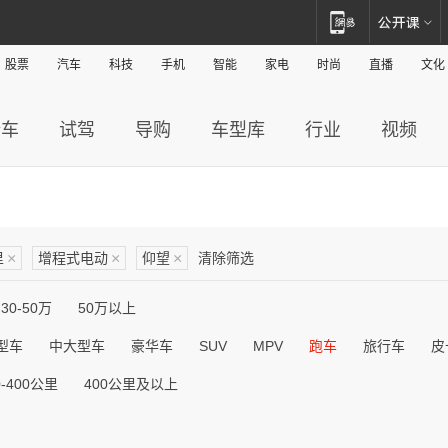
股票
汽车
科技
手机
智能
家电
时尚
直播
文化
新车
试驾
导购
车型库
行业
视频
里
×
增程式电动
×
仰望
×
清除筛选
30-50万
50万以上
型车
中大型车
豪华车
SUV
MPV
跑车
旅行车
皮
0-400公里
400公里及以上