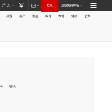
登录
注册免费邮箱
旅游
房产
家居
教育
本地
健康
艺术
卡
微面