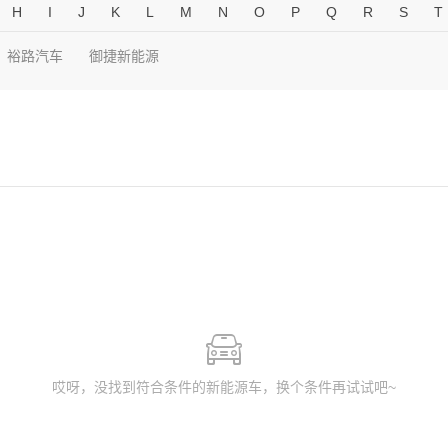
H
I
J
K
L
M
N
O
P
Q
R
S
T
裕路汽车
御捷新能源
哎呀，没找到符合条件的新能源车，换个条件再试试吧~