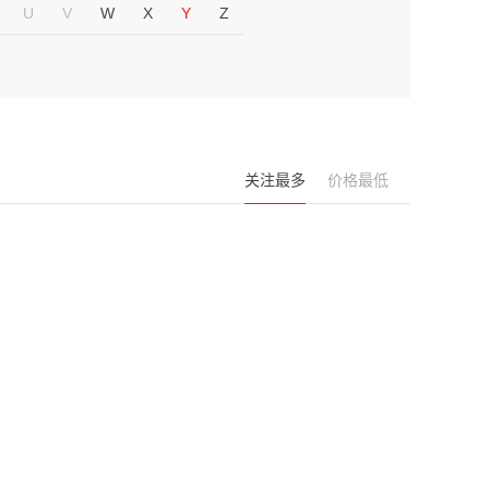
U
V
W
X
Y
Z
关注最多
价格最低