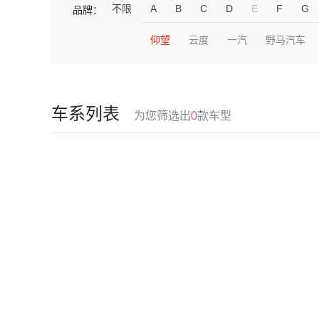
不限
A
B
C
D
E
F
G
品牌：
仰望
云度
一汽
野马汽车
车系列表
为您筛选出
0
款车型