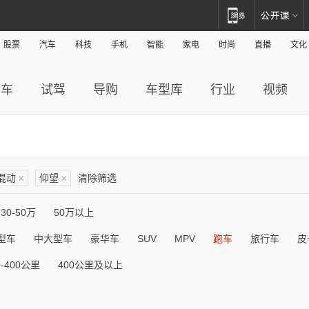
股票
汽车
科技
手机
智能
家电
时尚
直播
文化
新车
试驾
导购
车型库
行业
视频
混动
×
仰望
×
清除筛选
30-50万
50万以上
型车
中大型车
豪华车
SUV
MPV
跑车
旅行车
皮
0-400公里
400公里及以上