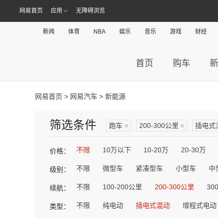
网易首页
应用
无障碍浏览
新闻
体育
NBA
娱乐
音乐
游戏
财经
首页
购车
网易首页
>
网易汽车
> 新能源
筛选条件
跑车
×
200-300公里
×
插电式
不限
10万以下
10-20万
20-30万
价格：
不限
微型车
紧凑型车
小型车
中
级别：
不限
100-200公里
200-300公里
30
续航：
不限
纯电动
插电式混动
增程式电动
类型：