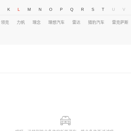
K
L
M
N
O
P
Q
R
S
T
U
V
领克
力帆
理念
理想汽车
雷达
猎豹汽车
雷克萨斯