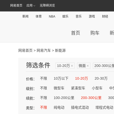
网易首页
应用
无障碍浏览
新闻
体育
NBA
娱乐
音乐
游戏
财经
首页
购车
网易首页
>
网易汽车
> 新能源
筛选条件
10-20万
×
微面
×
200-300公
不限
10万以下
10-20万
20-30万
价格：
不限
微型车
紧凑型车
小型车
中
级别：
不限
100-200公里
200-300公里
30
续航：
不限
纯电动
插电式混动
增程式电动
类型：