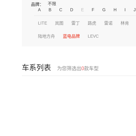
不限
品牌：
A
B
C
D
E
F
G
H
I
J
LITE
岚图
雷丁
路虎
雷诺
林肯
陆地方舟
蓝电品牌
LEVC
车系列表
为您筛选出
0
款车型