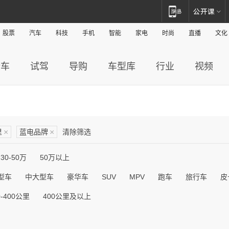
股票
汽车
科技
手机
智能
家电
时尚
直播
文化
新车
试驾
导购
车型库
行业
视频
里
×
蓝电品牌
×
清除筛选
30-50万
50万以上
型车
中大型车
豪华车
SUV
MPV
跑车
旅行车
皮
0-400公里
400公里及以上