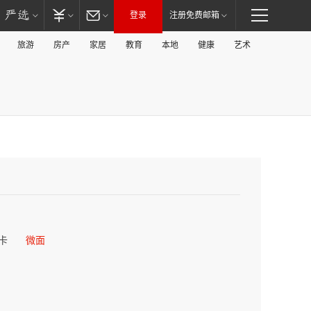
登录
注册免费邮箱
旅游
房产
家居
教育
本地
健康
艺术
卡
微面