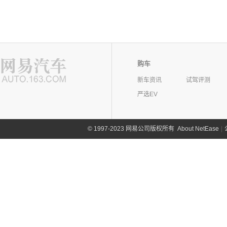
购车
新车资讯
试驾评测
严选EV
©
1997-2023 网易公司版权所有
About NetEase
|