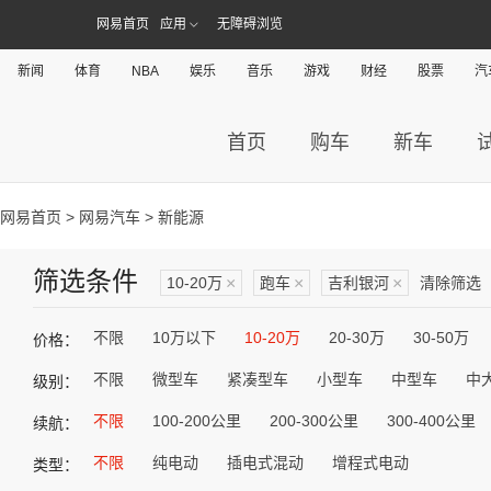
网易首页
应用
无障碍浏览
新闻
体育
NBA
娱乐
音乐
游戏
财经
股票
汽
首页
购车
新车
网易首页
>
网易汽车
> 新能源
筛选条件
10-20万
×
跑车
×
吉利银河
×
清除筛选
不限
10万以下
10-20万
20-30万
30-50万
价格：
不限
微型车
紧凑型车
小型车
中型车
中
级别：
不限
100-200公里
200-300公里
300-400公里
续航：
不限
纯电动
插电式混动
增程式电动
类型：