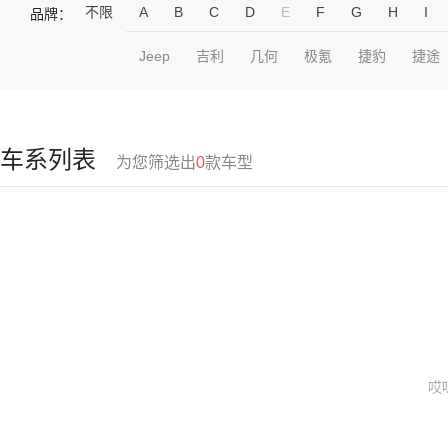
不限
A
B
C
D
E
F
G
H
I
品牌：
Jeep
吉利
几何
极氪
捷豹
捷途
车系列表
为您筛选出
0
款车型
哎