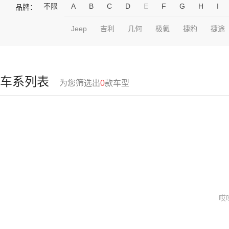
不限
A
B
C
D
E
F
G
H
I
品牌：
Jeep
吉利
几何
极氪
捷豹
捷途
车系列表
为您筛选出
0
款车型
哎