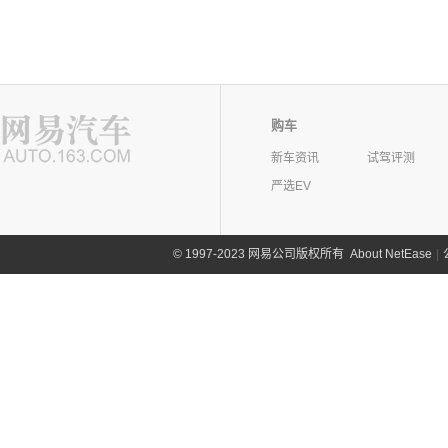
购车
新车资讯
试驾评测
严选EV
©
1997-2023 网易公司版权所有
About NetEase
|