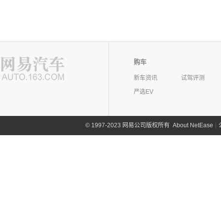
购车
新车资讯
试驾评测
严选EV
©
1997-2023 网易公司版权所有
About NetEase
|