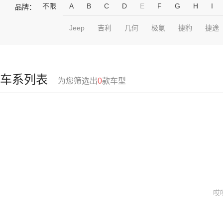
不限
A
B
C
D
E
F
G
H
I
品牌：
Jeep
吉利
几何
极氪
捷豹
捷途
车系列表
为您筛选出
0
款车型
哎