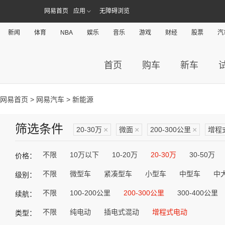
网易首页
应用
无障碍浏览
新闻
体育
NBA
娱乐
音乐
游戏
财经
股票
汽
首页
购车
新车
网易首页
>
网易汽车
> 新能源
筛选条件
20-30万
×
微面
×
200-300公里
×
增程
不限
10万以下
10-20万
20-30万
30-50万
价格：
不限
微型车
紧凑型车
小型车
中型车
中
级别：
不限
100-200公里
200-300公里
300-400公里
续航：
不限
纯电动
插电式混动
增程式电动
类型：