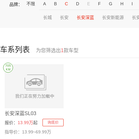
不限
A
B
C
D
E
F
G
H
I
品牌：
长城
长安
长安深蓝
长安新能源
长
车系列表
为您筛选出
1
款车型
705
KM
长安深蓝SL03
报价：
13.99万
起
询底价
指导价：13.99~69.99万