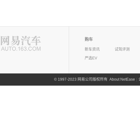
购车
新车资讯
试驾评测
严选EV
©
1997-2023 网易公司版权所有
About NetEase
|