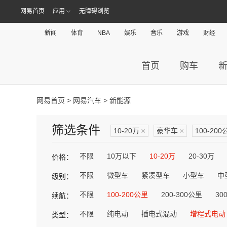
网易首页
应用
无障碍浏览
新闻
体育
NBA
娱乐
音乐
游戏
财经
首页
购车
网易首页
>
网易汽车
> 新能源
筛选条件
10-20万
×
豪华车
×
100-200
不限
10万以下
10-20万
20-30万
价格：
不限
微型车
紧凑型车
小型车
中
级别：
不限
100-200公里
200-300公里
30
续航：
不限
纯电动
插电式混动
增程式电动
类型：