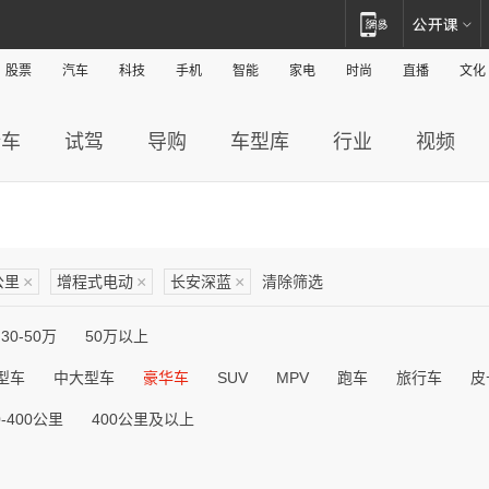
股票
汽车
科技
手机
智能
家电
时尚
直播
文化
新车
试驾
导购
车型库
行业
视频
公里
×
增程式电动
×
长安深蓝
×
清除筛选
30-50万
50万以上
型车
中大型车
豪华车
SUV
MPV
跑车
旅行车
皮
0-400公里
400公里及以上