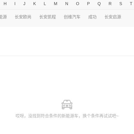
H
I
J
K
L
M
N
O
P
Q
R
S
T
能源
长安欧尚
长安凯程
创维汽车
成功
长安启源
哎呀，没找到符合条件的新能源车，换个条件再试试吧~