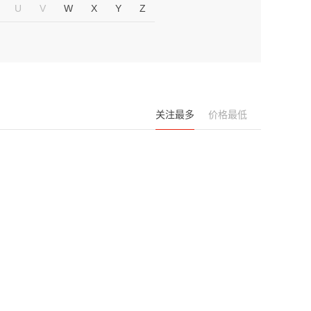
U
V
W
X
Y
Z
关注最多
价格最低