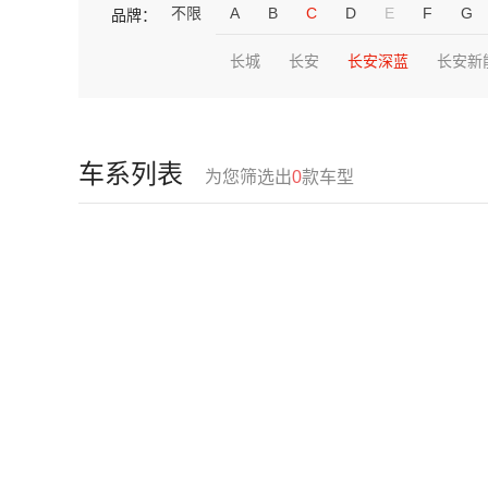
不限
A
B
C
D
E
F
G
品牌：
长城
长安
长安深蓝
长安新
车系列表
为您筛选出
0
款车型