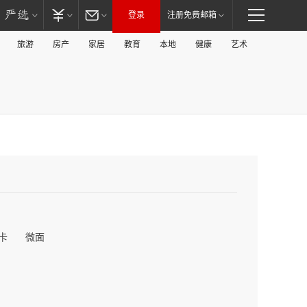
登录
注册免费邮箱
旅游
房产
家居
教育
本地
健康
艺术
卡
微面