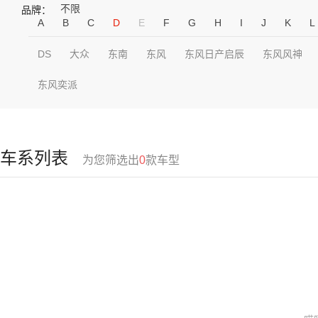
不限
品牌：
A
B
C
D
E
F
G
H
I
J
K
L
DS
大众
东南
东风
东风日产启辰
东风风神
东风奕派
车系列表
为您筛选出
0
款车型