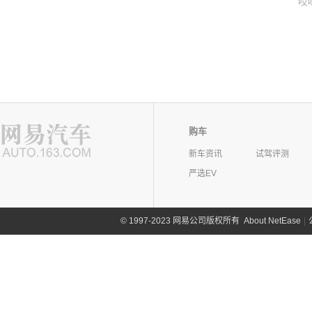
哎
购车
新车资讯
试驾评测
严选EV
©
1997-2023 网易公司版权所有
About NetEase
|