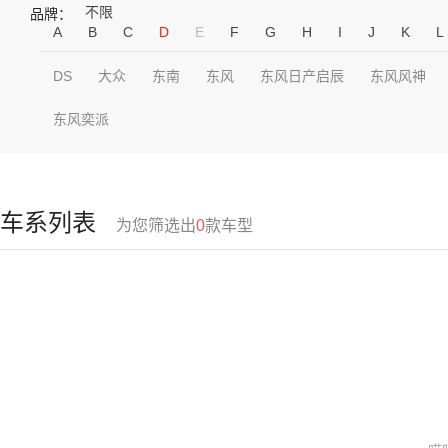
不限
品牌：
A
B
C
D
E
F
G
H
I
J
K
L
DS
大众
东南
东风
东风日产启辰
东风风神
东风奕派
车系列表
为您筛选出
0
款车型