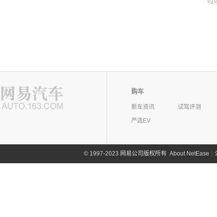
哎
购车
新车资讯
试驾评测
严选EV
©
1997-2023 网易公司版权所有
About NetEase
|