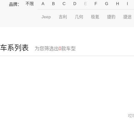
不限
A
B
C
D
E
F
G
H
I
品牌：
Jeep
吉利
几何
极氪
捷豹
捷途
车系列表
为您筛选出
0
款车型
哎