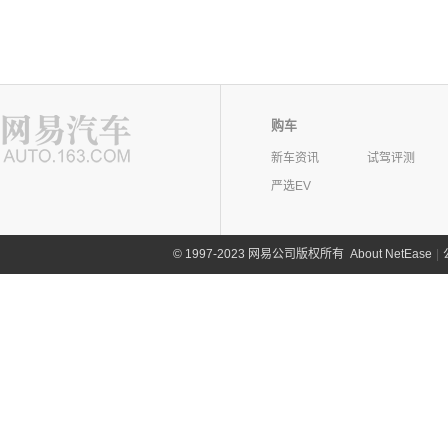
购车
新车资讯
试驾评测
严选EV
©
1997-2023 网易公司版权所有
About NetEase
|