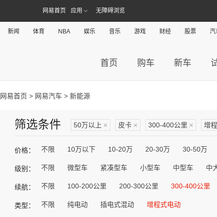
网易首页
应用
无障碍浏览
新闻
体育
NBA
娱乐
音乐
游戏
财经
股票
汽
首页
购车
新车
网易首页
>
网易汽车
> 新能源
筛选条件
50万以上
×
皮卡
×
300-400公里
×
增
不限
10万以下
10-20万
20-30万
30-50万
价格：
不限
微型车
紧凑型车
小型车
中型车
中
级别：
不限
100-200公里
200-300公里
300-400公里
续航：
不限
纯电动
插电式混动
增程式电动
类型：