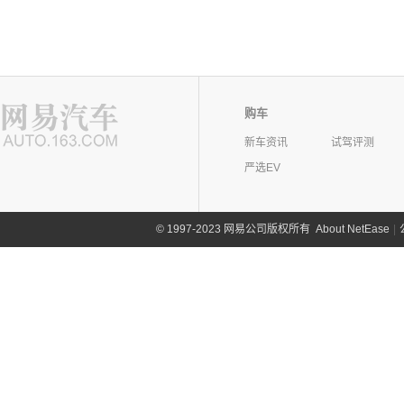
购车
新车资讯
试驾评测
严选EV
©
1997-2023 网易公司版权所有
About NetEase
|