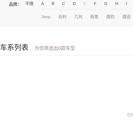
不限
A
B
C
D
E
F
G
H
I
品牌：
Jeep
吉利
几何
极氪
捷豹
捷途
车系列表
为您筛选出
0
款车型
哎