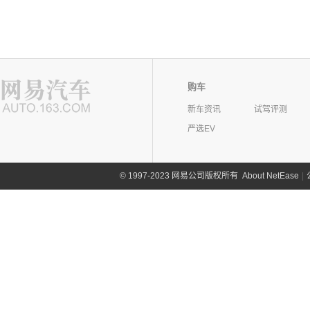
购车
新车资讯
试驾评测
严选EV
©
1997-2023 网易公司版权所有
About NetEase
|