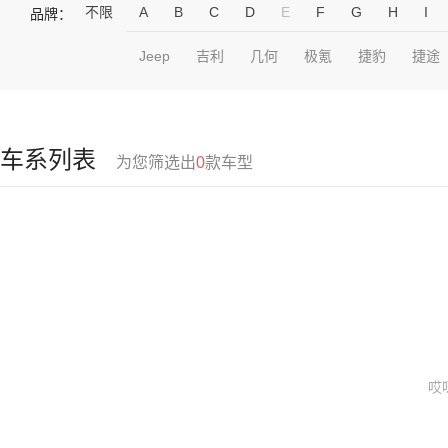
不限
A
B
C
D
E
F
G
H
I
品牌：
Jeep
吉利
几何
极氪
捷豹
捷途
车系列表
为您筛选出
0
款车型
哎