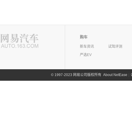
购车
新车资讯
试驾评测
严选EV
©
1997-2023 网易公司版权所有
About NetEase
|