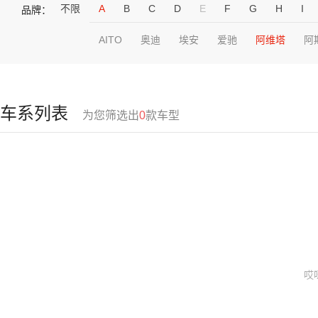
不限
A
B
C
D
E
F
G
H
I
品牌：
AITO
奥迪
埃安
爱驰
阿维塔
阿
车系列表
为您筛选出
0
款车型
哎