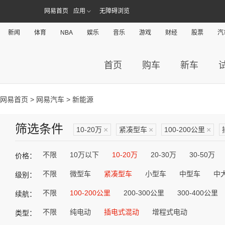
网易首页
应用
无障碍浏览
新闻
体育
NBA
娱乐
音乐
游戏
财经
股票
汽
首页
购车
新车
网易首页
>
网易汽车
> 新能源
筛选条件
10-20万
×
紧凑型车
×
100-200公里
×
不限
10万以下
10-20万
20-30万
30-50万
价格：
不限
微型车
紧凑型车
小型车
中型车
中
级别：
不限
100-200公里
200-300公里
300-400公里
续航：
不限
纯电动
插电式混动
增程式电动
类型：