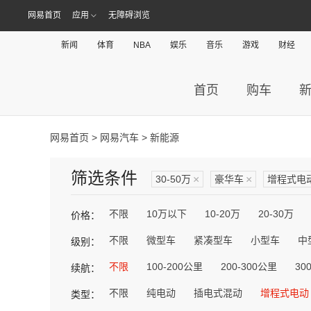
网易首页
应用
无障碍浏览
新闻
体育
NBA
娱乐
音乐
游戏
财经
首页
购车
网易首页
>
网易汽车
> 新能源
筛选条件
30-50万
×
豪华车
×
增程式电
不限
10万以下
10-20万
20-30万
价格：
不限
微型车
紧凑型车
小型车
中
级别：
不限
100-200公里
200-300公里
30
续航：
不限
纯电动
插电式混动
增程式电动
类型：