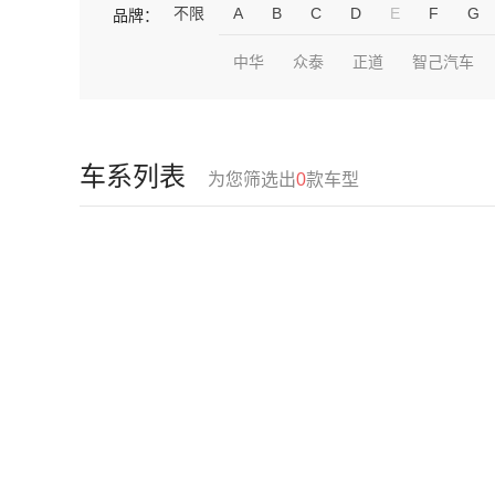
不限
A
B
C
D
E
F
G
品牌：
中华
众泰
正道
智己汽车
车系列表
为您筛选出
0
款车型