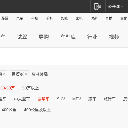
股票
汽车
科技
手机
智能
家电
时尚
直播
文化
新车
试驾
导购
车型库
行业
视频
动
×
自游家
×
清除筛选
30-50万
50万以上
型车
中大型车
豪华车
SUV
MPV
跑车
旅行车
皮
0-400公里
400公里及以上