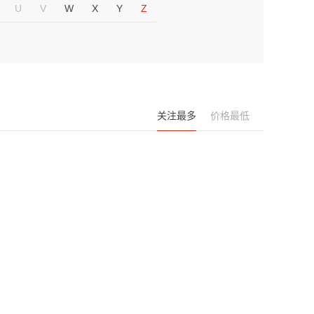
U
V
W
X
Y
Z
关注最多
价格最低