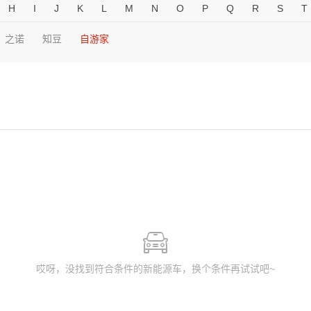
H
I
J
K
L
M
N
O
P
Q
R
S
T
之诺
知豆
自游家
哎呀，没找到符合条件的新能源车，换个条件再试试吧~