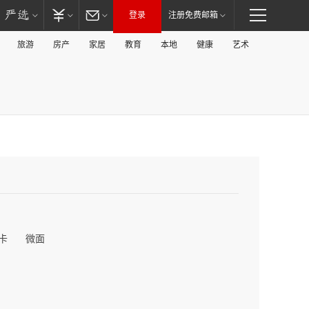
登录
注册免费邮箱
旅游
房产
家居
教育
本地
健康
艺术
卡
微面