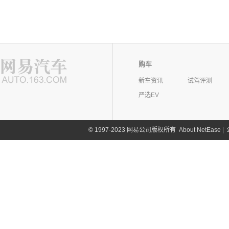
购车
新车资讯
试驾评测
严选EV
©
1997-2023 网易公司版权所有
About NetEase
|