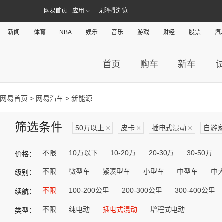
网易首页
应用
无障碍浏览
新闻
体育
NBA
娱乐
音乐
游戏
财经
股票
汽
首页
购车
新车
网易首页
>
网易汽车
> 新能源
筛选条件
50万以上
×
皮卡
×
插电式混动
×
自游
不限
10万以下
10-20万
20-30万
30-50万
价格：
不限
微型车
紧凑型车
小型车
中型车
中
级别：
不限
100-200公里
200-300公里
300-400公里
续航：
不限
纯电动
插电式混动
增程式电动
类型：