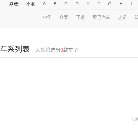
不限
A
B
C
D
E
F
G
H
I
品牌：
中华
众泰
正道
智己汽车
之诺
车系列表
为您筛选出
0
款车型
哎