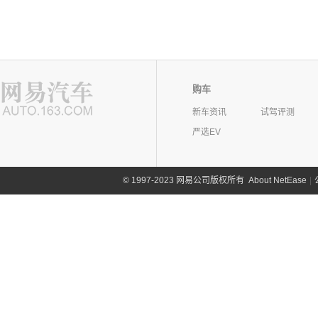
购车
新车资讯
试驾评测
严选EV
©
1997-2023 网易公司版权所有
About NetEase
|