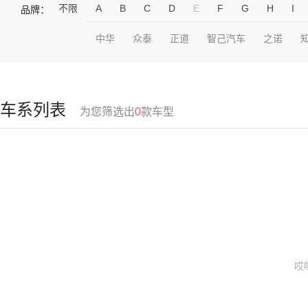
不限
A
B
C
D
E
F
G
H
I
品牌：
中华
众泰
正道
智己汽车
之诺
车系列表
为您筛选出
0
款车型
哎