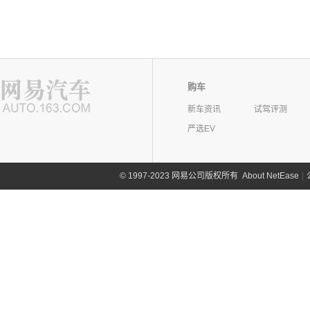
购车
新车资讯
试驾评测
严选EV
©
1997-2023 网易公司版权所有
About NetEase
|