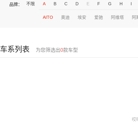
不限
A
B
C
D
E
F
G
H
I
品牌：
AITO
奥迪
埃安
爱驰
阿维塔
阿
车系列表
为您筛选出
0
款车型
哎