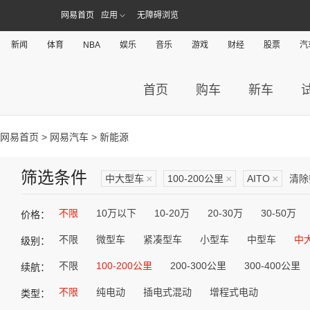
网易首页
应用
无障碍浏览
新闻
体育
NBA
娱乐
音乐
游戏
财经
股票
汽
首页
购车
新车
网易首页
>
网易汽车
> 新能源
筛选条件
中大型车
×
100-200公里
×
AITO
×
清除
不限
10万以下
10-20万
20-30万
30-50万
价格：
不限
微型车
紧凑型车
小型车
中型车
中
级别：
不限
100-200公里
200-300公里
300-400公里
续航：
不限
纯电动
插电式混动
增程式电动
类型：