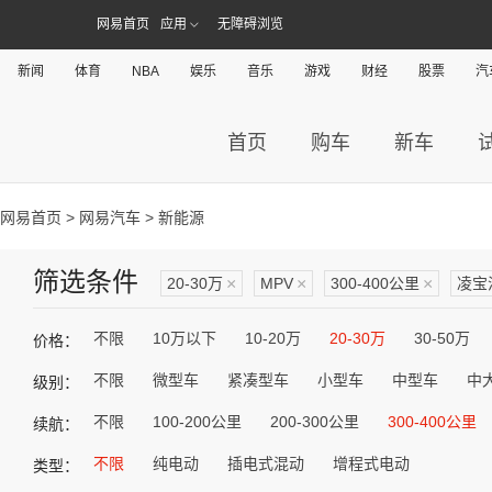
网易首页
应用
无障碍浏览
新闻
体育
NBA
娱乐
音乐
游戏
财经
股票
汽
首页
购车
新车
网易首页
>
网易汽车
> 新能源
筛选条件
20-30万
×
MPV
×
300-400公里
×
凌宝
不限
10万以下
10-20万
20-30万
30-50万
价格：
不限
微型车
紧凑型车
小型车
中型车
中
级别：
不限
100-200公里
200-300公里
300-400公里
续航：
不限
纯电动
插电式混动
增程式电动
类型：