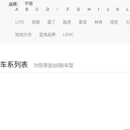
不限
品牌：
A
B
C
D
E
F
G
H
I
J
K
L
LITE
岚图
雷丁
路虎
雷诺
林肯
领克
力
陆地方舟
蓝电品牌
LEVC
车系列表
为您筛选出
0
款车型