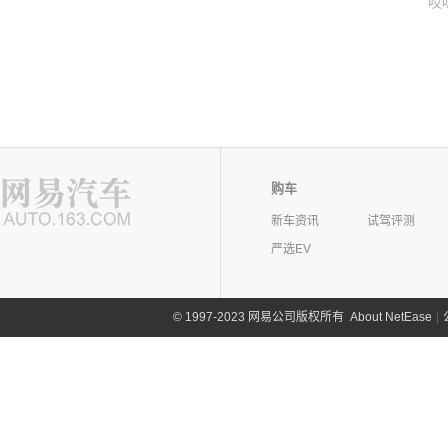
哎
购车
新车资讯
试驾评测
严选EV
©
1997-2023 网易公司版权所有
About NetEase
|