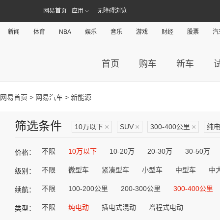
网易首页
应用
无障碍浏览
新闻
体育
NBA
娱乐
音乐
游戏
财经
股票
汽
首页
购车
新车
网易首页
>
网易汽车
> 新能源
筛选条件
10万以下
×
SUV
×
300-400公里
×
纯
不限
10万以下
10-20万
20-30万
30-50万
价格：
不限
微型车
紧凑型车
小型车
中型车
中
级别：
不限
100-200公里
200-300公里
300-400公里
续航：
不限
纯电动
插电式混动
增程式电动
类型：