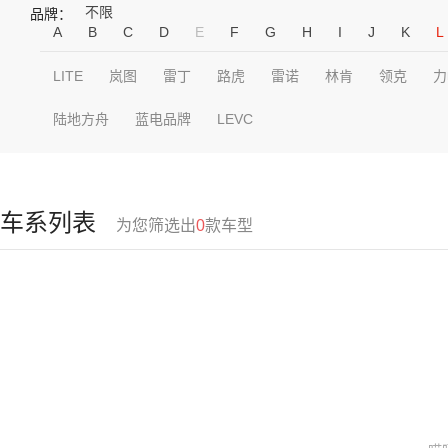
不限
品牌：
A
B
C
D
E
F
G
H
I
J
K
L
LITE
岚图
雷丁
路虎
雷诺
林肯
领克
力
陆地方舟
蓝电品牌
LEVC
车系列表
为您筛选出
0
款车型