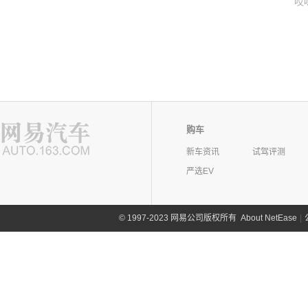
哎
购车
新车资讯
试驾评测
严选EV
©
1997-2023 网易公司版权所有
About NetEase
|