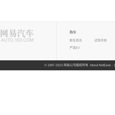
购车
新车资讯
试驾评测
严选EV
©
1997-2023 网易公司版权所有
About NetEase
|