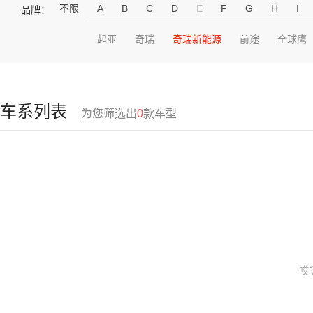
不限
A
B
C
D
E
F
G
H
I
品牌：
起亚
奇瑞
奇瑞新能源
前途
全球鹰
车系列表
为您筛选出
0
款车型
哎