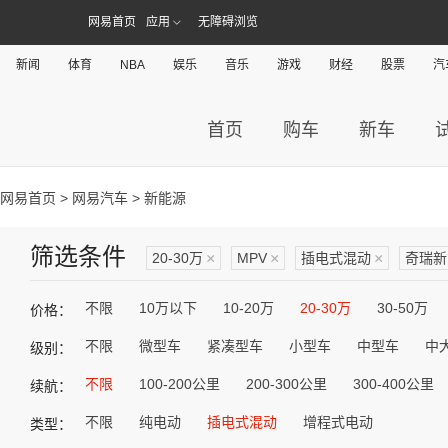
网易首页
应用
无障碍浏览
新闻
体育
NBA
娱乐
音乐
游戏
财经
股票
汽
首页
购车
新车
网易首页
>
网易汽车
> 新能源
筛选条件
20-30万
×
MPV
×
插电式混动
×
奇瑞新
不限
10万以下
10-20万
20-30万
30-50万
价格：
不限
微型车
紧凑型车
小型车
中型车
中
级别：
不限
100-200公里
200-300公里
300-400公里
续航：
不限
纯电动
插电式混动
增程式电动
类型：