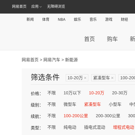
网易首页
应用
无障碍浏览
新闻
体育
NBA
娱乐
音乐
游戏
财经
首页
购车
网易首页
>
网易汽车
> 新能源
筛选条件
10-20万
×
紧凑型车
×
100-2
不限
10万以下
10-20万
20-30万
价格：
不限
微型车
紧凑型车
小型车
中
级别：
不限
100-200公里
200-300公里
30
续航：
不限
纯电动
插电式混动
增程式电动
类型：