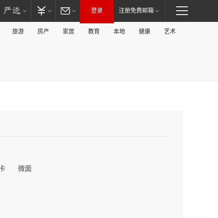
登录
注册免费邮箱
旅游
房产
家居
教育
本地
健康
艺术
卡
微面