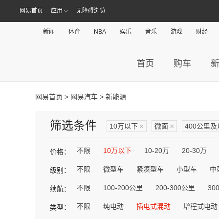
网易首页
应用
无障碍浏览
新闻
体育
NBA
娱乐
音乐
游戏
财经
首页
购车
网易首页
>
网易汽车
> 新能源
筛选条件
10万以下
×
微面
×
400公里
不限
10万以下
10-20万
20-30万
价格：
不限
微型车
紧凑型车
小型车
中
级别：
不限
100-200公里
200-300公里
30
续航：
不限
纯电动
插电式混动
增程式电动
类型：