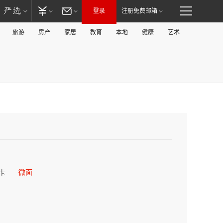
登录
注册免费邮箱
旅游
房产
家居
教育
本地
健康
艺术
卡
微面