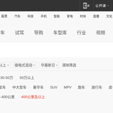
股票
汽车
科技
手机
智能
家电
时尚
直播
文化
新车
试驾
导购
车型库
行业
视频
及以上
×
插电式混动
×
华晨新日
×
清除筛选
30-50万
50万以上
型车
中大型车
豪华车
SUV
MPV
跑车
旅行车
皮
0-400公里
400公里及以上