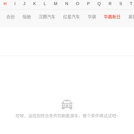
H
I
J
K
L
M
N
O
P
Q
R
S
T
合创
恒驰
汉腾汽车
红星汽车
华骐
华晨新日
昊
哎呀，没找到符合条件的新能源车，换个条件再试试吧~