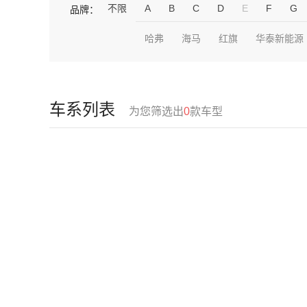
不限
A
B
C
D
E
F
G
品牌：
哈弗
海马
红旗
华泰新能源
车系列表
为您筛选出
0
款车型