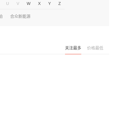
U
V
W
X
Y
Z
铂
合众新能源
关注最多
价格最低