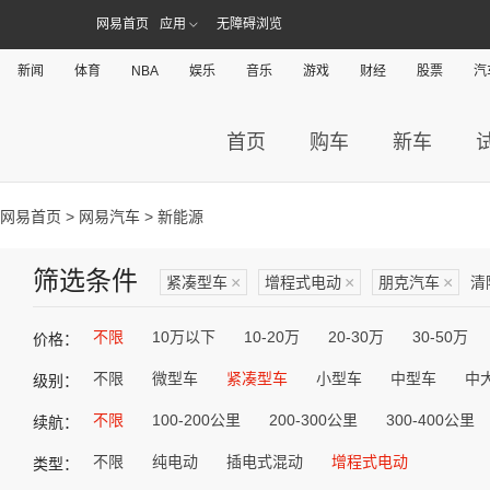
网易首页
应用
无障碍浏览
新闻
体育
NBA
娱乐
音乐
游戏
财经
股票
汽
首页
购车
新车
网易首页
>
网易汽车
> 新能源
筛选条件
紧凑型车
×
增程式电动
×
朋克汽车
×
清
不限
10万以下
10-20万
20-30万
30-50万
价格：
不限
微型车
紧凑型车
小型车
中型车
中
级别：
不限
100-200公里
200-300公里
300-400公里
续航：
不限
纯电动
插电式混动
增程式电动
类型：