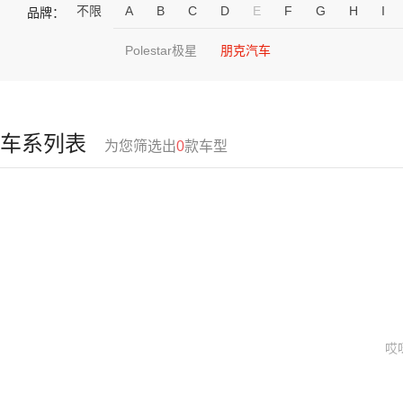
不限
A
B
C
D
E
F
G
H
I
品牌：
Polestar极星
朋克汽车
车系列表
为您筛选出
0
款车型
哎