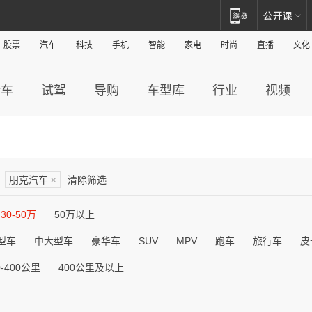
股票
汽车
科技
手机
智能
家电
时尚
直播
文化
新车
试驾
导购
车型库
行业
视频
朋克汽车
×
清除筛选
30-50万
50万以上
型车
中大型车
豪华车
SUV
MPV
跑车
旅行车
皮
0-400公里
400公里及以上