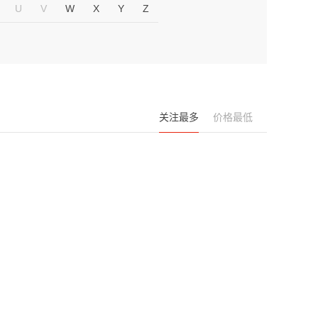
U
V
W
X
Y
Z
关注最多
价格最低