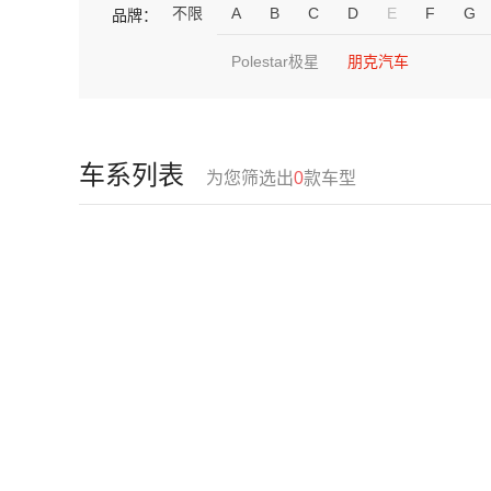
不限
A
B
C
D
E
F
G
品牌：
Polestar极星
朋克汽车
车系列表
为您筛选出
0
款车型