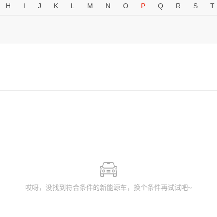
H
I
J
K
L
M
N
O
P
Q
R
S
T
哎呀，没找到符合条件的新能源车，换个条件再试试吧~