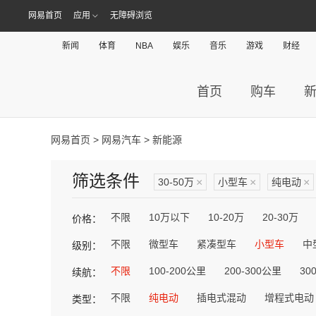
网易首页
应用
无障碍浏览
新闻
体育
NBA
娱乐
音乐
游戏
财经
首页
购车
网易首页
>
网易汽车
> 新能源
筛选条件
30-50万
×
小型车
×
纯电动
×
不限
10万以下
10-20万
20-30万
价格：
不限
微型车
紧凑型车
小型车
中
级别：
不限
100-200公里
200-300公里
30
续航：
不限
纯电动
插电式混动
增程式电动
类型：