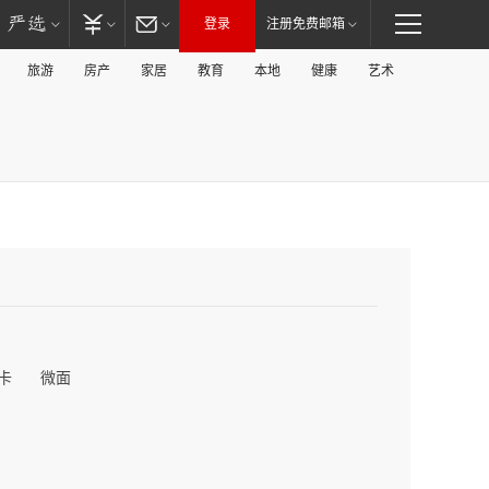
登录
注册免费邮箱
旅游
房产
家居
教育
本地
健康
艺术
卡
微面