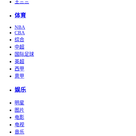
王三三
体育
NBA
CBA
综合
中超
国际足球
英超
西甲
意甲
娱乐
明星
图片
电影
电视
音乐