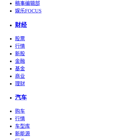
稿事编辑部
娱乐FOCUS
财经
股票
行情
新股
金融
基金
商业
理财
汽车
购车
行情
车型库
新能源