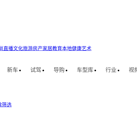
尚
直播
文化
旅游
房产
家居
教育
本地
健康
艺术
新车
试驾
导购
车型库
行业
视
除筛选