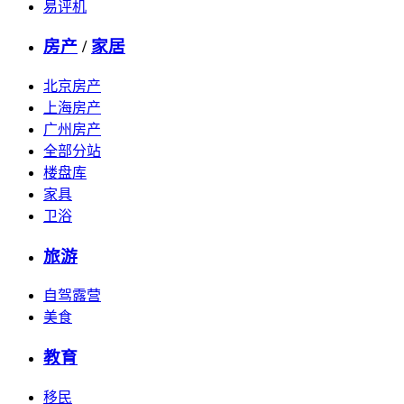
易评机
房产
/
家居
北京房产
上海房产
广州房产
全部分站
楼盘库
家具
卫浴
旅游
自驾露营
美食
教育
移民