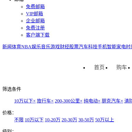
免费邮箱
VIP邮箱
企业邮箱
免费注册
客户端下载
新闻
体育
NBA
娱乐
音乐
游戏
财经
股票
汽车
科技
手机
智能
家电
时
首页
购车
筛选条件
10万以下
×
旅行车
×
200-300公里
×
纯电动
×
朋克汽车
×
清
价格：
不限
10万以下
10-20万
20-30万
30-50万
50万以上
级别：