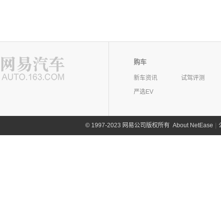
购车
新车资讯
试驾评测
严选EV
©
1997-2023 网易公司版权所有
About NetEase
|