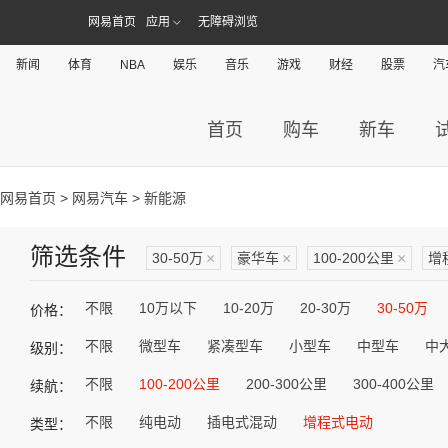
网易首页
应用
无障碍浏览
新闻
体育
NBA
娱乐
音乐
游戏
财经
股票
汽
首页
购车
新车
网易首页
>
网易汽车
> 新能源
筛选条件
30-50万
×
豪华车
×
100-200公里
×
增
不限
10万以下
10-20万
20-30万
30-50万
价格：
不限
微型车
紧凑型车
小型车
中型车
中
级别：
不限
100-200公里
200-300公里
300-400公里
续航：
不限
纯电动
插电式混动
增程式电动
类型：