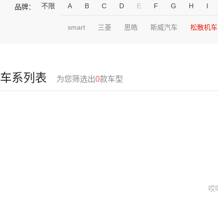
不限
A
B
C
D
E
F
G
H
I
品牌：
smart
三菱
思皓
斯威汽车
松散机车
车系列表
为您筛选出
0
款车型
哎