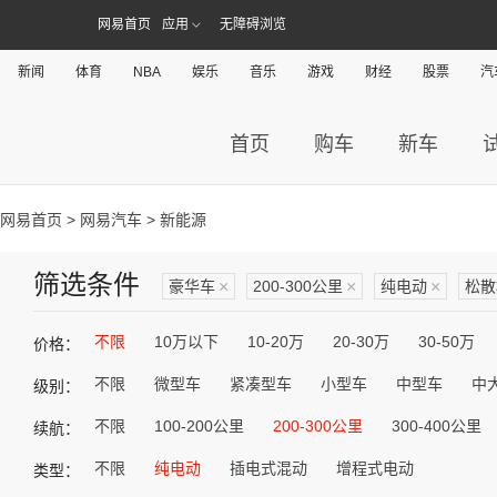
网易首页
应用
无障碍浏览
新闻
体育
NBA
娱乐
音乐
游戏
财经
股票
汽
首页
购车
新车
网易首页
>
网易汽车
> 新能源
筛选条件
豪华车
×
200-300公里
×
纯电动
×
松散
不限
10万以下
10-20万
20-30万
30-50万
价格：
不限
微型车
紧凑型车
小型车
中型车
中
级别：
不限
100-200公里
200-300公里
300-400公里
续航：
不限
纯电动
插电式混动
增程式电动
类型：