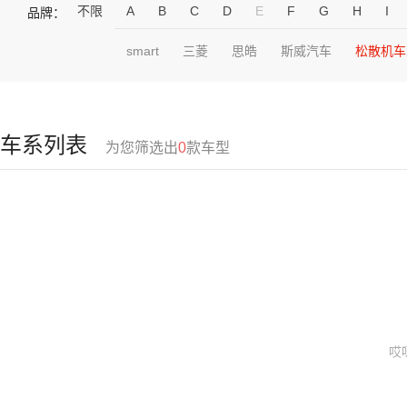
不限
A
B
C
D
E
F
G
H
I
品牌：
smart
三菱
思皓
斯威汽车
松散机车
车系列表
为您筛选出
0
款车型
哎