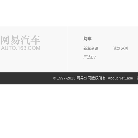
购车
新车资讯
试驾评测
严选EV
©
1997-2023 网易公司版权所有
About NetEase
|