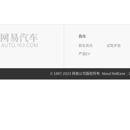
购车
新车资讯
试驾评测
严选EV
©
1997-2023 网易公司版权所有
About NetEase
|