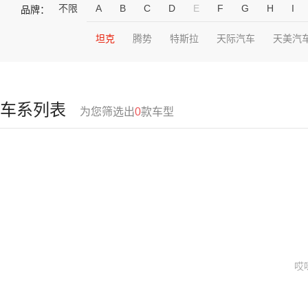
不限
A
B
C
D
E
F
G
H
I
品牌：
坦克
腾势
特斯拉
天际汽车
天美汽
车系列表
为您筛选出
0
款车型
哎