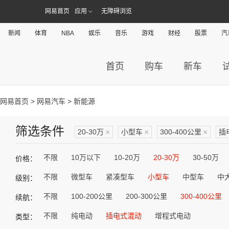
网易首页
应用
无障碍浏览
新闻
体育
NBA
娱乐
音乐
游戏
财经
股票
汽
首页
购车
新车
网易首页
>
网易汽车
> 新能源
筛选条件
20-30万
×
小型车
×
300-400公里
×
插
不限
10万以下
10-20万
20-30万
30-50万
价格：
不限
微型车
紧凑型车
小型车
中型车
中
级别：
不限
100-200公里
200-300公里
300-400公里
续航：
不限
纯电动
插电式混动
增程式电动
类型：